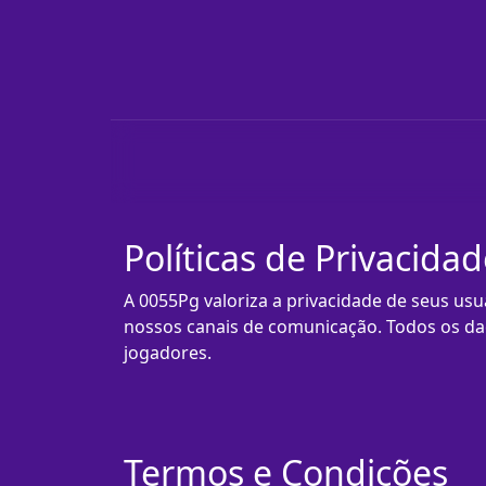
Políticas de Privacida
A 0055Pg valoriza a privacidade de seus us
nossos canais de comunicação. Todos os dad
jogadores.
Termos e Condições