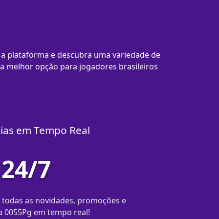
 a plataforma e descubra uma variedade de
, a melhor opção para jogadores brasileiros
cias em Tempo Real
24/7
e todas as novidades, promoções e
a 0055Pg em tempo real!