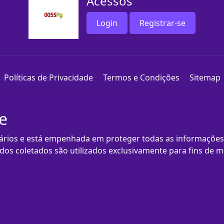
Acessos
Login
Registrar-se
Políticas de Privacidade
Termos e Condições
Sitemap
de
uários e está empenhada em proteger todas as informações
os coletados são utilizados exclusivamente para fins de m