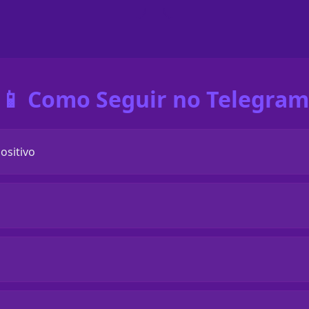
📱 Como Seguir no Telegram
ositivo