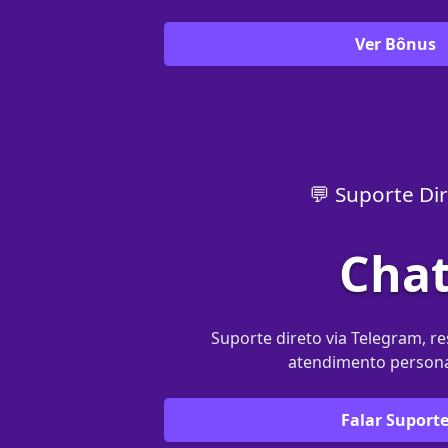
Ver Bônus
💬 Suporte Di
Cha
Suporte direto via Telegram, r
atendimento persona
Falar Suport