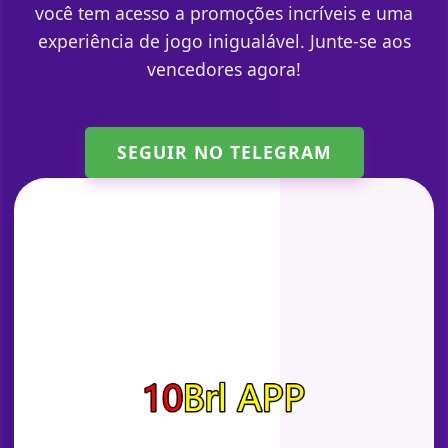
você tem acesso a promoções incríveis e uma
experiência de jogo inigualável. Junte-se aos
vencedores agora!
SEGUIR NO TELEGRAM