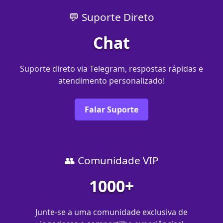
💬 Suporte Direto
Chat
Suporte direto via Telegram, respostas rápidas e
atendimento personalizado!
Falar Suporte
👥 Comunidade VIP
1000+
Junte-se a uma comunidade exclusiva de