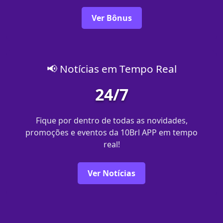
Ver Bônus
📢 Notícias em Tempo Real
24/7
Fique por dentro de todas as novidades,
promoções e eventos da 10Brl APP em tempo
real!
Ver Notícias