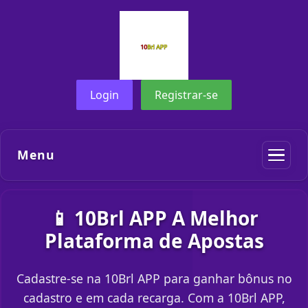
Login
Registrar-se
Menu
📱 10Brl APP A Melhor
Plataforma de Apostas
Cadastre-se na 10Brl APP para ganhar bônus no
cadastro e em cada recarga. Com a 10Brl APP,