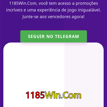
1185Win.Com, você tem acesso a promoções
incríveis e uma experiência de jogo inigualável.
Junte-se aos vencedores agora!
SEGUIR NO TELEGRAM