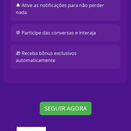
🔔 Ative as notificações para não perder
nada
💬 Participe das conversas e interaja
🎁 Receba bônus exclusivos
automaticamente
SEGUIR AGORA