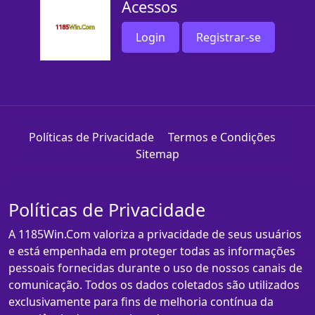
Acessos
Login
Registrar-se
Políticas de Privacidade
Termos e Condições
Sitemap
Políticas de Privacidade
A 1185Win.Com valoriza a privacidade de seus usuários
e está empenhada em proteger todas as informações
pessoais fornecidas durante o uso de nossos canais de
comunicação. Todos os dados coletados são utilizados
exclusivamente para fins de melhoria contínua da