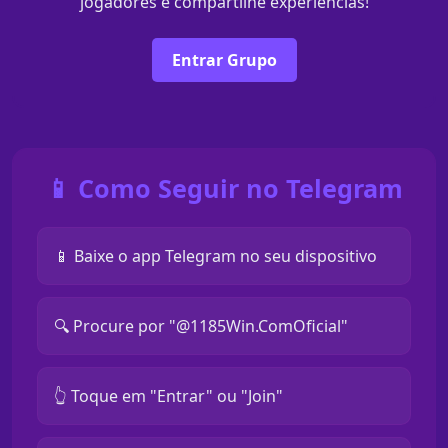
jogadores e compartilhe experiências!
Entrar Grupo
📱 Como Seguir no Telegram
📱 Baixe o app Telegram no seu dispositivo
🔍 Procure por "@1185Win.ComOficial"
👆 Toque em "Entrar" ou "Join"