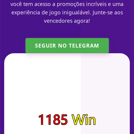
você tem acesso a promoções incríveis e uma
experiência de jogo inigualável. Junte-se aos
vencedores agora!
SEGUIR NO TELEGRAM