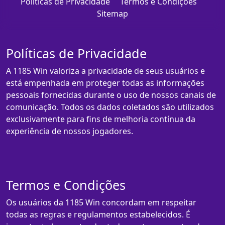
Políticas de Privacidade
Termos e Condições
Sitemap
Políticas de Privacidade
A 1185 Win valoriza a privacidade de seus usuários e
está empenhada em proteger todas as informações
pessoais fornecidas durante o uso de nossos canais de
comunicação. Todos os dados coletados são utilizados
exclusivamente para fins de melhoria contínua da
experiência de nossos jogadores.
Termos e Condições
Os usuários da 1185 Win concordam em respeitar
todas as regras e regulamentos estabelecidos. É