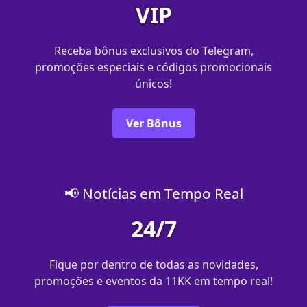
VIP
Receba bônus exclusivos do Telegram,
promoções especiais e códigos promocionais
únicos!
Ver Bônus
📢 Notícias em Tempo Real
24/7
Fique por dentro de todas as novidades,
promoções e eventos da 11KK em tempo real!