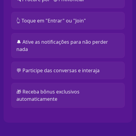
👆 Toque em "Entrar" ou "Join"
🔔 Ative as notificações para não perder
nada
💬 Participe das conversas e interaja
🎁 Receba bônus exclusivos
automaticamente