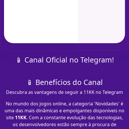
📱 Canal Oficial no Telegram!
📱 Benefícios do Canal
Descubra as vantagens de seguir a 11KK no Telegram
No mundo dos jogos online, a categoria 'Novidades' é
uma das mais dinâmicas e empolgantes disponíveis no
site
11KK
. Com a constante evolução das tecnologias,
os desenvolvedores estão sempre à procura de