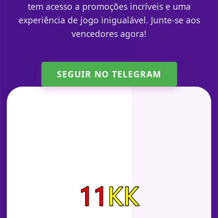
tem acesso a promoções incríveis e uma
experiência de jogo inigualável. Junte-se aos
vencedores agora!
SEGUIR NO TELEGRAM