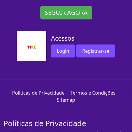
SEGUIR AGORA
Acessos
Login
Registrar-se
Políticas de Privacidade
Termos e Condições
Sitemap
Políticas de Privacidade