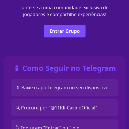
Junte-se a uma comunidade exclusiva de
jogadores e compartilhe experiências!
Entrar Grupo
📱 Como Seguir no Telegram
📱 Baixe o app Telegram no seu dispositivo
🔍 Procure por "@11KK CasinoOficial"
👆 Toque em "Entrar" ou "Join"