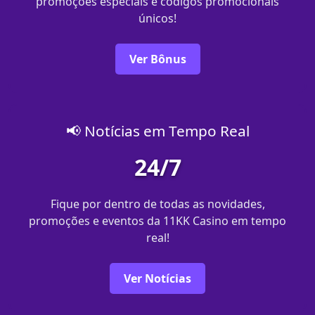
promoções especiais e códigos promocionais
únicos!
Ver Bônus
📢 Notícias em Tempo Real
24/7
Fique por dentro de todas as novidades,
promoções e eventos da 11KK Casino em tempo
real!
Ver Notícias