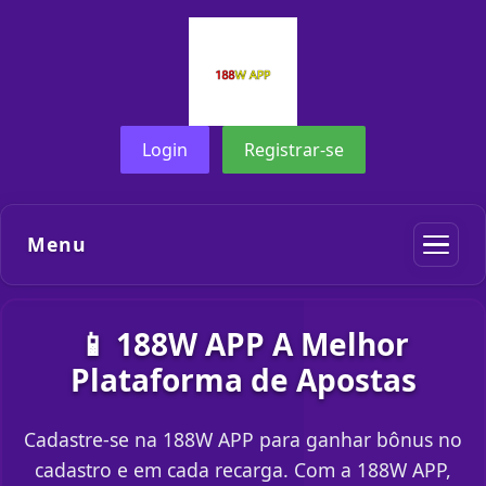
Login
Registrar-se
Menu
📱 188W APP A Melhor
Plataforma de Apostas
Cadastre-se na 188W APP para ganhar bônus no
cadastro e em cada recarga. Com a 188W APP,