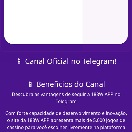
📱 Canal Oficial no Telegram!
📱 Benefícios do Canal
Descubra as vantagens de seguir a 188W APP no
Telegram
Com forte capacidade de desenvolvimento e inovação,
o site da 188W APP apresenta mais de 5.000 jogos de
cassino para você escolher livremente na plataforma