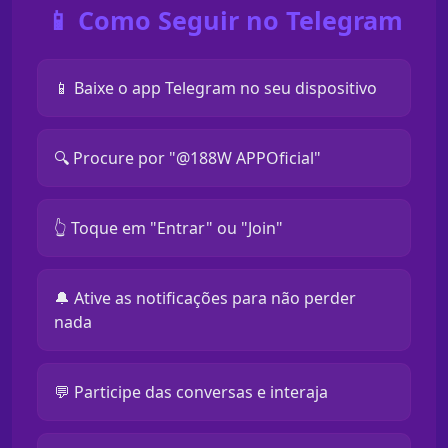
📱 Como Seguir no Telegram
📱 Baixe o app Telegram no seu dispositivo
🔍 Procure por "@188W APPOficial"
👆 Toque em "Entrar" ou "Join"
🔔 Ative as notificações para não perder
nada
💬 Participe das conversas e interaja