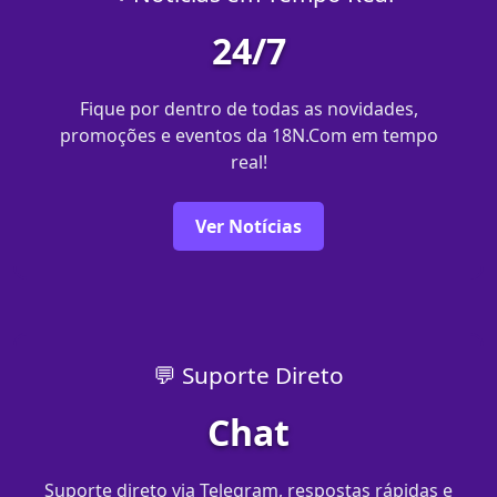
24/7
Fique por dentro de todas as novidades,
promoções e eventos da 18N.Com em tempo
real!
Ver Notícias
💬 Suporte Direto
Chat
Suporte direto via Telegram, respostas rápidas e