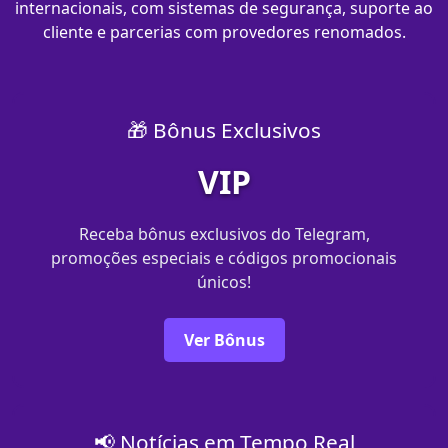
internacionais, com sistemas de segurança, suporte ao
cliente e parcerias com provedores renomados.
🎁 Bônus Exclusivos
VIP
Receba bônus exclusivos do Telegram,
promoções especiais e códigos promocionais
únicos!
Ver Bônus
📢 Notícias em Tempo Real