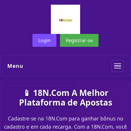
Login
Registrar-se
Menu
📱 18N.Com A Melhor
Plataforma de Apostas
Cadastre-se na 18N.Com para ganhar bônus no
cadastro e em cada recarga. Com a 18N.Com, você