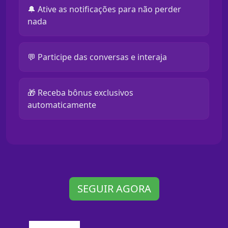
🔔 Ative as notificações para não perder
nada
💬 Participe das conversas e interaja
🎁 Receba bônus exclusivos
automaticamente
SEGUIR AGORA