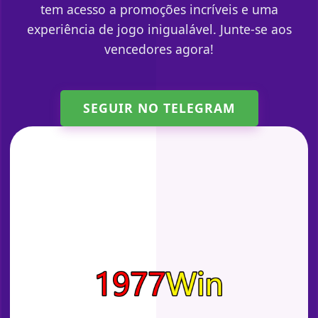
tem acesso a promoções incríveis e uma
experiência de jogo inigualável. Junte-se aos
vencedores agora!
SEGUIR NO TELEGRAM