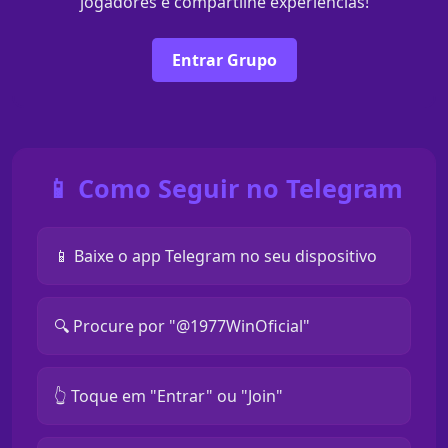
jogadores e compartilhe experiências!
Entrar Grupo
📱 Como Seguir no Telegram
📱 Baixe o app Telegram no seu dispositivo
🔍 Procure por "@1977WinOficial"
👆 Toque em "Entrar" ou "Join"