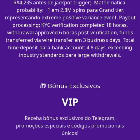
R$4.235 antes de jackpot trigger). Mathematical
probability: ~1 em 2.8M spins para Grand tier,
representando extreme positive variance event. Payout
processing: KYC verification completed 18 horas,
withdrawal approved 6 horas post-verification, funds
transferred via wire transfer em 3 business days. Total
time deposit-para-bank account: 4.8 days, exceeding
industry standards para large withdrawals.
🎁 Bônus Exclusivos
VIP
Receba bônus exclusivos do Telegram,
promoções especiais e códigos promocionais
únicos!