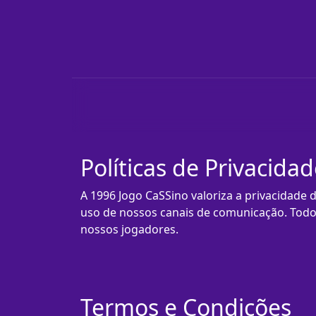
Políticas de Privacida
A 1996 Jogo CaSSino valoriza a privacidade
uso de nossos canais de comunicação. Todos
nossos jogadores.
Termos e Condições