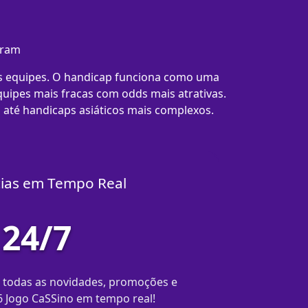
gram
as equipes. O handicap funciona como uma
uipes mais fracas com odds mais atrativas.
até handicaps asiáticos mais complexos.
cias em Tempo Real
24/7
e todas as novidades, promoções e
6 Jogo CaSSino em tempo real!