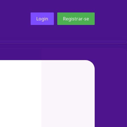
Login
Registrar-se