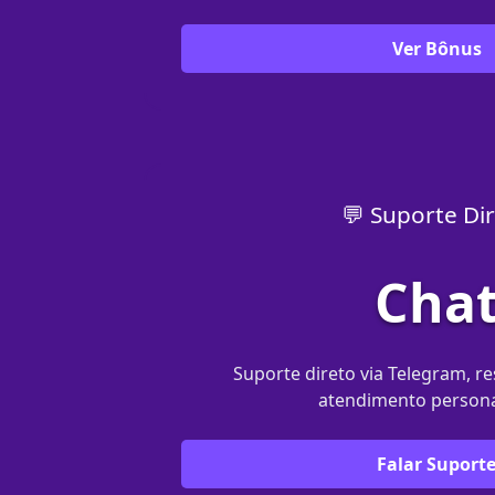
Ver Bônus
💬 Suporte Di
Cha
Suporte direto via Telegram, r
atendimento persona
Falar Suport