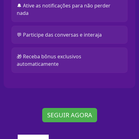
🔔 Ative as notificações para não perder
nada
💬 Participe das conversas e interaja
🎁 Receba bônus exclusivos
automaticamente
SEGUIR AGORA