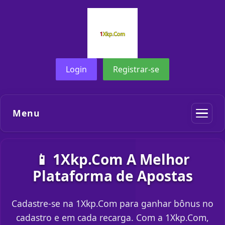
Login
Registrar-se
Menu
📱 1Xkp.Com A Melhor
Plataforma de Apostas
Cadastre-se na 1Xkp.Com para ganhar bônus no
cadastro e em cada recarga. Com a 1Xkp.Com,