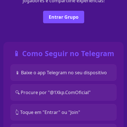
jogadores e compartilhe experiências!
Entrar Grupo
📱 Como Seguir no Telegram
📱 Baixe o app Telegram no seu dispositivo
🔍 Procure por "@1Xkp.ComOficial"
👆 Toque em "Entrar" ou "Join"