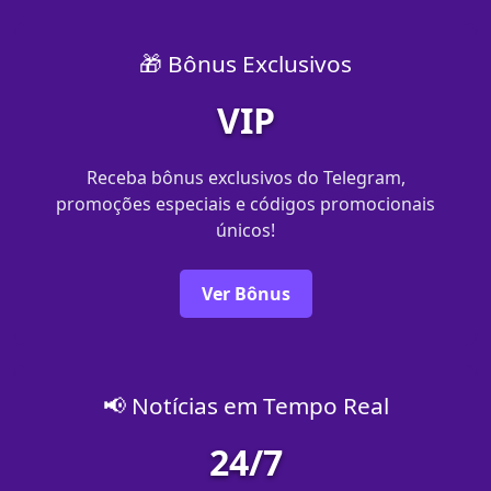
🎁 Bônus Exclusivos
VIP
Receba bônus exclusivos do Telegram,
promoções especiais e códigos promocionais
únicos!
Ver Bônus
📢 Notícias em Tempo Real
24/7