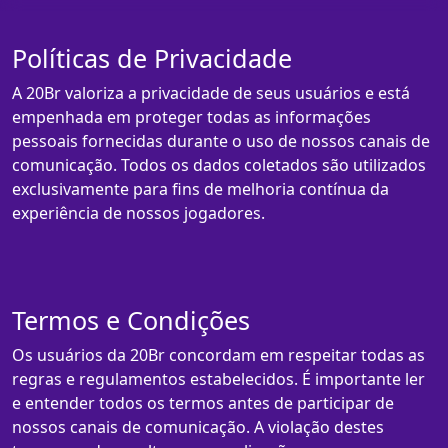
Políticas de Privacidade
A 20Br valoriza a privacidade de seus usuários e está
empenhada em proteger todas as informações
pessoais fornecidas durante o uso de nossos canais de
comunicação. Todos os dados coletados são utilizados
exclusivamente para fins de melhoria contínua da
experiência de nossos jogadores.
Termos e Condições
Os usuários da 20Br concordam em respeitar todas as
regras e regulamentos estabelecidos. É importante ler
e entender todos os termos antes de participar de
nossos canais de comunicação. A violação destes