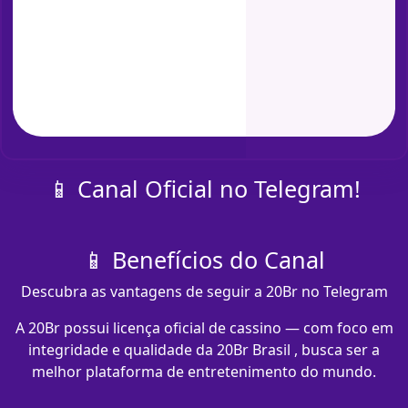
📱 Canal Oficial no Telegram!
📱 Benefícios do Canal
Descubra as vantagens de seguir a 20Br no Telegram
A 20Br possui licença oficial de cassino — com foco em
integridade e qualidade da 20Br Brasil , busca ser a
melhor plataforma de entretenimento do mundo.