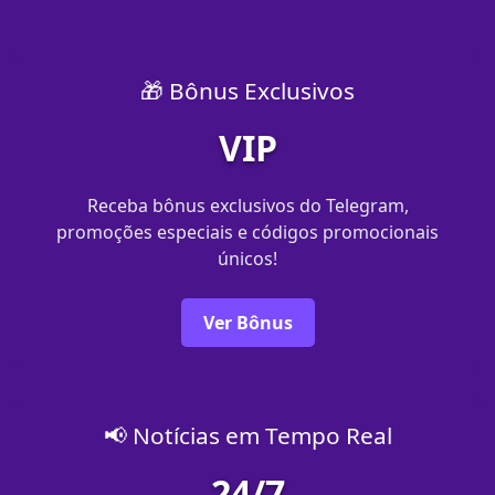
🎁 Bônus Exclusivos
VIP
Receba bônus exclusivos do Telegram,
promoções especiais e códigos promocionais
únicos!
Ver Bônus
📢 Notícias em Tempo Real
24/7