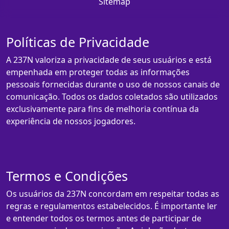
Sitemap
Políticas de Privacidade
A 237N valoriza a privacidade de seus usuários e está
empenhada em proteger todas as informações
pessoais fornecidas durante o uso de nossos canais de
comunicação. Todos os dados coletados são utilizados
exclusivamente para fins de melhoria contínua da
experiência de nossos jogadores.
Termos e Condições
Os usuários da 237N concordam em respeitar todas as
regras e regulamentos estabelecidos. É importante ler
e entender todos os termos antes de participar de