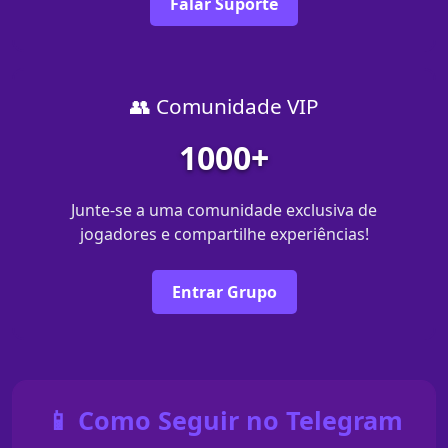
Falar Suporte
👥 Comunidade VIP
1000+
Junte-se a uma comunidade exclusiva de
jogadores e compartilhe experiências!
Entrar Grupo
📱 Como Seguir no Telegram