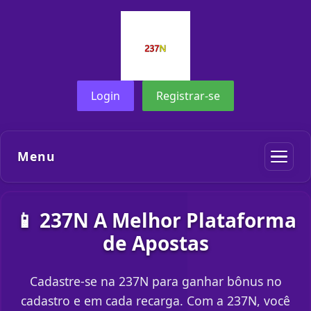
Login
Registrar-se
Menu
📱 237N A Melhor Plataforma
de Apostas
Cadastre-se na 237N para ganhar bônus no
cadastro e em cada recarga. Com a 237N, você