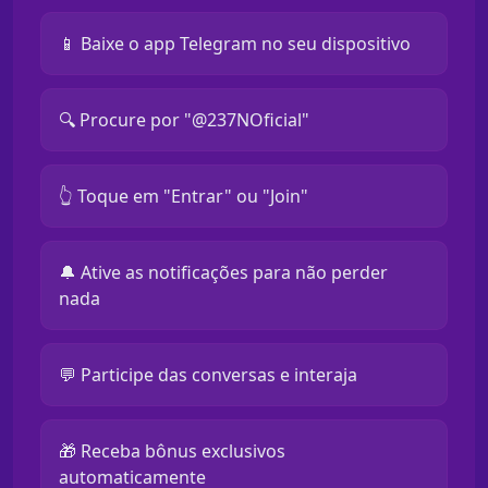
📱 Baixe o app Telegram no seu dispositivo
🔍 Procure por "@237NOficial"
👆 Toque em "Entrar" ou "Join"
🔔 Ative as notificações para não perder
nada
💬 Participe das conversas e interaja
🎁 Receba bônus exclusivos
automaticamente