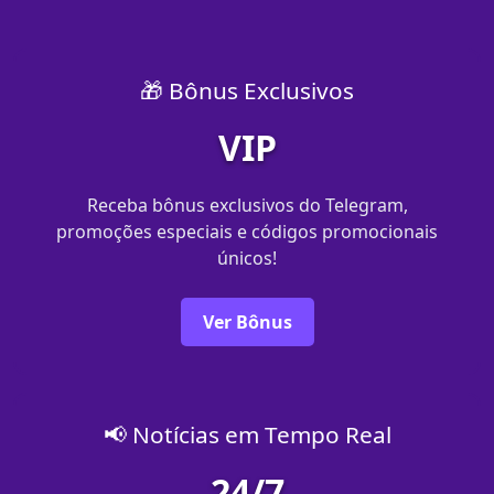
🎁 Bônus Exclusivos
VIP
Receba bônus exclusivos do Telegram,
promoções especiais e códigos promocionais
únicos!
Ver Bônus
📢 Notícias em Tempo Real
24/7