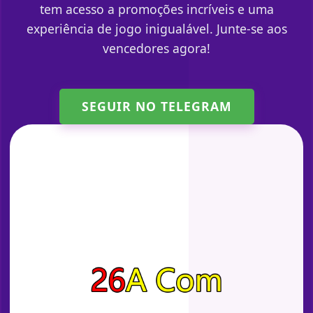
tem acesso a promoções incríveis e uma
experiência de jogo inigualável. Junte-se aos
vencedores agora!
SEGUIR NO TELEGRAM