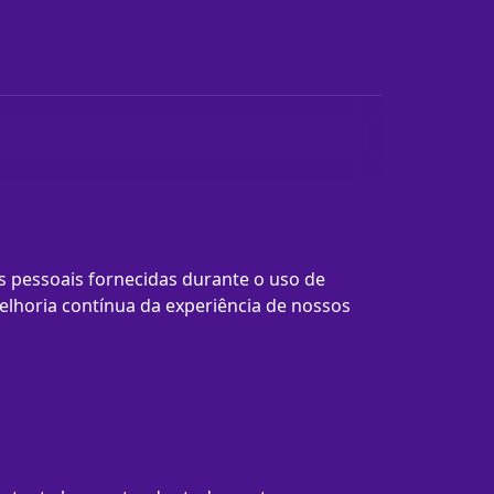
s pessoais fornecidas durante o uso de
elhoria contínua da experiência de nossos