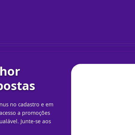
lhor
postas
nus no cadastro e em
 acesso a promoções
ualável. Junte-se aos