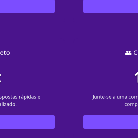
reto
👥 
t
espostas rápidas e
Junte-se a uma com
lizado!
compa
e