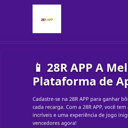
📱 28R APP A Me
Plataforma de A
Cadastre-se na 28R APP para ganhar bô
cada recarga. Com a 28R APP, você tem
incríveis e uma experiência de jogo inig
vencedores agora!