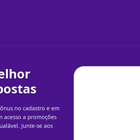
elhor
postas
bônus no cadastro e em
em acesso a promoções
ualável. Junte-se aos