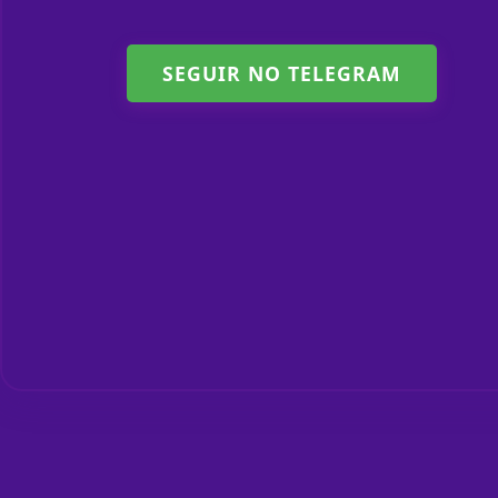
SEGUIR NO TELEGRAM