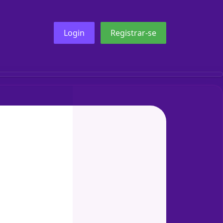
Login
Registrar-se