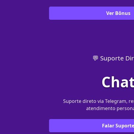
Ver Bônus
💬 Suporte Di
Cha
Suporte direto via Telegram, r
atendimento persona
Falar Suport