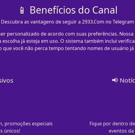
📱 Benefícios do Canal
Descubra as vantagens de seguir a 2933.Com no Telegram
ser personalizado de acordo com suas preferências. Nossa
escolha já esteja em uso. O sistema também inclui verific
o que você não perca tempo tentando nomes de usuário já
sivos
📢 Notí
m, promoções especiais
Fique por dentro d
s únicos!
eventos da