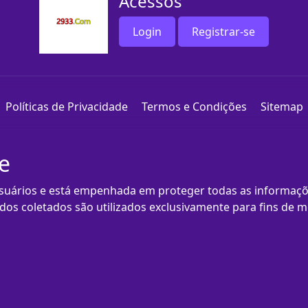
Acessos
Login
Registrar-se
Políticas de Privacidade
Termos e Condições
Sitemap
de
usuários e está empenhada em proteger todas as informaçõ
os coletados são utilizados exclusivamente para fins de m