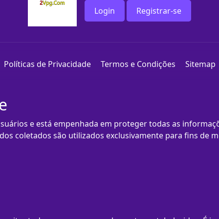
Login
Registrar-se
Políticas de Privacidade
Termos e Condições
Sitemap
de
 usuários e está empenhada em proteger todas as informaçõ
os coletados são utilizados exclusivamente para fins de m