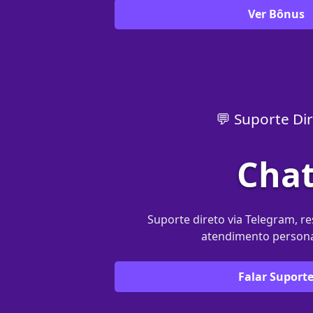
Ver Bônus
💬 Suporte Di
Cha
Suporte direto via Telegram, r
atendimento persona
Falar Suport