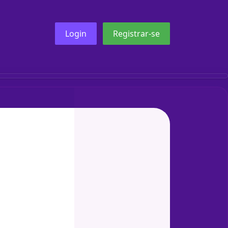
Login
Registrar-se