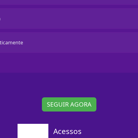
a
aticamente
SEGUIR AGORA
Acessos