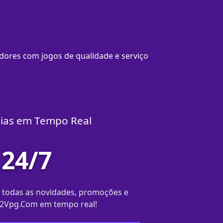
res com jogos de qualidade e serviço
cias em Tempo Real
24/7
e todas as novidades, promoções e
 2Vpg.Com em tempo real!