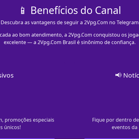
📱 Benefícios do Canal
Descubra as vantagens de seguir a 2Vpg.Com no Telegram
ada ao bom atendimento, a 2Vpg.Com conquistou os jogado
excelente — a 2Vpg.Com Brasil é sinônimo de confiança.
sivos
📢 Notí
m, promoções especiais
Fique por dentro d
s únicos!
eventos da