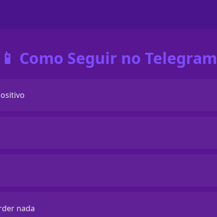
📱 Como Seguir no Telegram
ositivo
erder nada