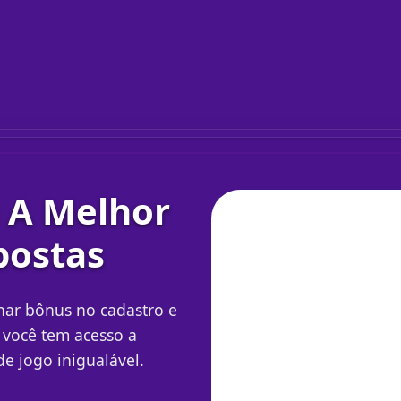
 A Melhor
postas
ar bônus no cadastro e
você tem acesso a
e jogo inigualável.