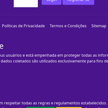
Políticas de Privacidade
Termos e Condições
Sitemap
de
eus usuários e está empenhada em proteger todas as infor
dados coletados são utilizados exclusivamente para fins d
espeitar todas as regras e regulamentos estabelecidos. É