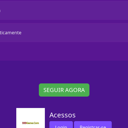
a
aticamente
SEGUIR AGORA
Acessos
Login
Registrar-se