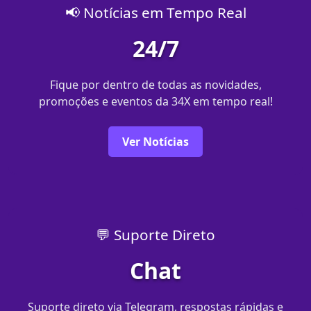
📢 Notícias em Tempo Real
24/7
Fique por dentro de todas as novidades,
promoções e eventos da 34X em tempo real!
Ver Notícias
💬 Suporte Direto
Chat
Suporte direto via Telegram, respostas rápidas e