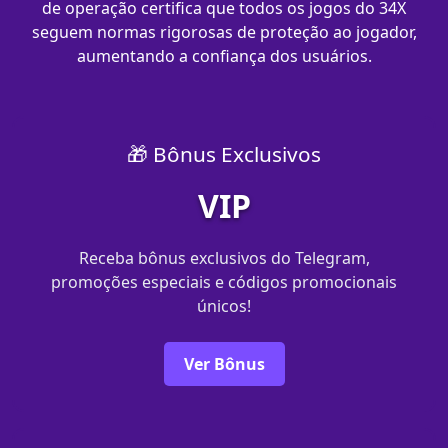
de operação certifica que todos os jogos do 34X
seguem normas rigorosas de proteção ao jogador,
aumentando a confiança dos usuários.
🎁 Bônus Exclusivos
VIP
Receba bônus exclusivos do Telegram,
promoções especiais e códigos promocionais
únicos!
Ver Bônus