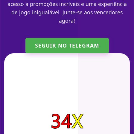
acesso a promoções incríveis e uma experiência
de jogo inigualável. Junte-se aos vencedores
agora!
SEGUIR NO TELEGRAM