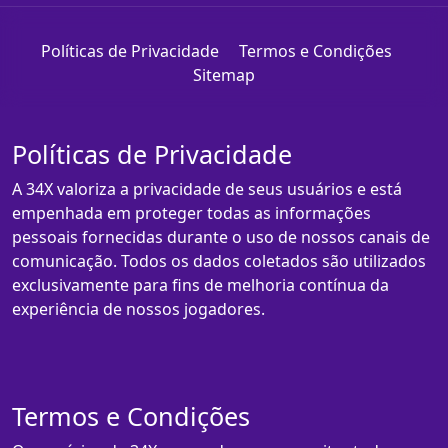
Políticas de Privacidade
Termos e Condições
Sitemap
Políticas de Privacidade
A 34X valoriza a privacidade de seus usuários e está
empenhada em proteger todas as informações
pessoais fornecidas durante o uso de nossos canais de
comunicação. Todos os dados coletados são utilizados
exclusivamente para fins de melhoria contínua da
experiência de nossos jogadores.
Termos e Condições