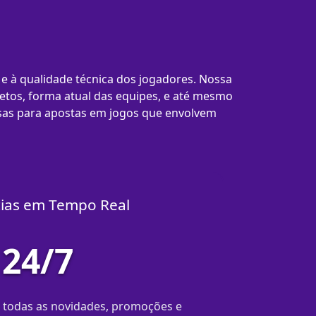
e à qualidade técnica dos jogadores. Nossa
retos, forma atual das equipes, e até mesmo
iosas para apostas em jogos que envolvem
cias em Tempo Real
24/7
e todas as novidades, promoções e