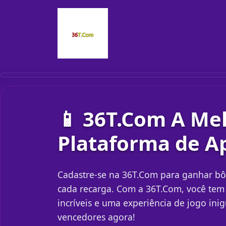
📱 36T.Com A Me
Plataforma de A
Cadastre-se na 36T.Com para ganhar bô
cada recarga. Com a 36T.Com, você tem
incríveis e uma experiência de jogo inig
vencedores agora!