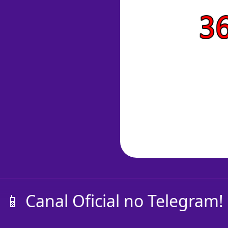
📱 Canal Oficial no Telegram!