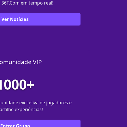
 36T.Com em tempo real!
Ver Notícias
Comunidade VIP
1000+
unidade exclusiva de jogadores e
rtilhe experiências!
Entrar Grupo