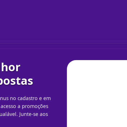
lhor
postas
nus no cadastro e em
 acesso a promoções
ualável. Junte-se aos