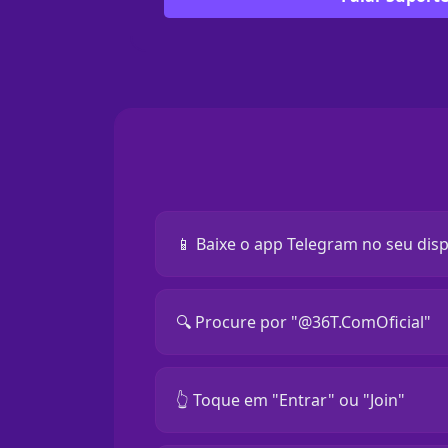
📱 Baixe o app Telegram no seu disp
🔍 Procure por "@36T.ComOficial"
👆 Toque em "Entrar" ou "Join"