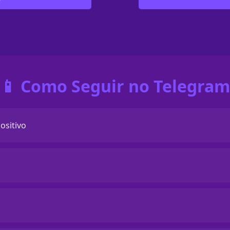
📱 Como Seguir no Telegram
ositivo