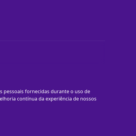
s pessoais fornecidas durante o uso de
elhoria contínua da experiência de nossos