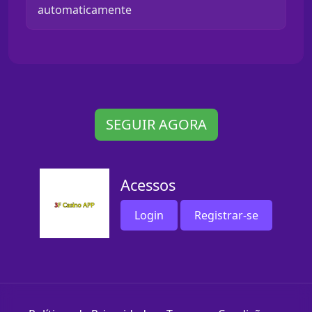
automaticamente
SEGUIR AGORA
Acessos
Login
Registrar-se