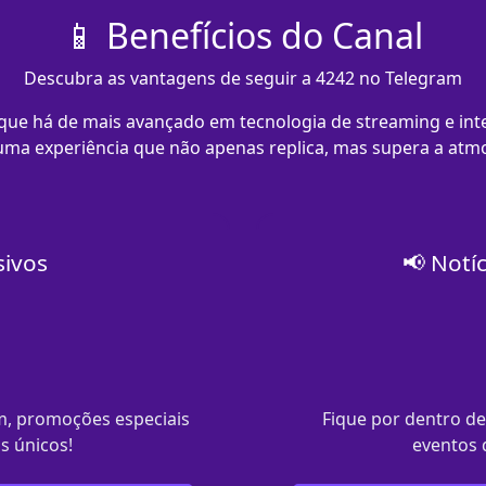
📱 Benefícios do Canal
Descubra as vantagens de seguir a 4242 no Telegram
o que há de mais avançado em tecnologia de streaming e int
ma experiência que não apenas replica, mas supera a atmos
sivos
📢 Notí
m, promoções especiais
Fique por dentro d
s únicos!
eventos 