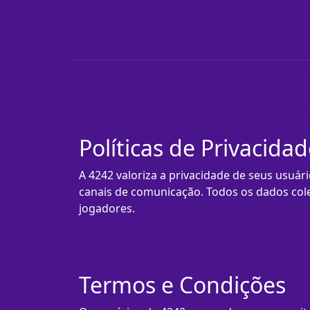
Políticas de Privacida
A 4242 valoriza a privacidade de seus usuá
canais de comunicação. Todos os dados cole
jogadores.
Termos e Condições