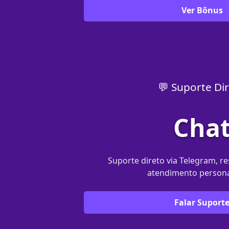
Ver Bônus
💬 Suporte Di
Cha
Suporte direto via Telegram, r
atendimento persona
Falar Suport