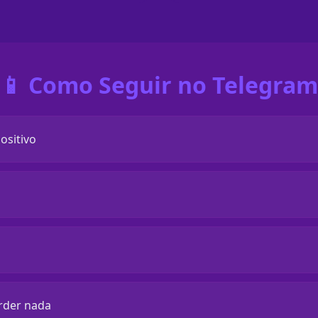
📱 Como Seguir no Telegram
ositivo
erder nada