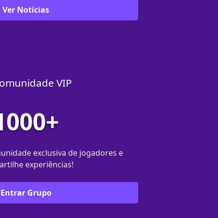
Ver Notícias
Comunidade VIP
1000+
unidade exclusiva de jogadores e
rtilhe experiências!
Entrar Grupo