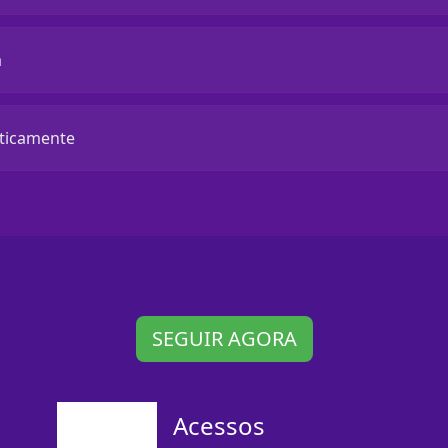
a
aticamente
SEGUIR AGORA
Acessos