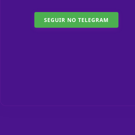
SEGUIR NO TELEGRAM