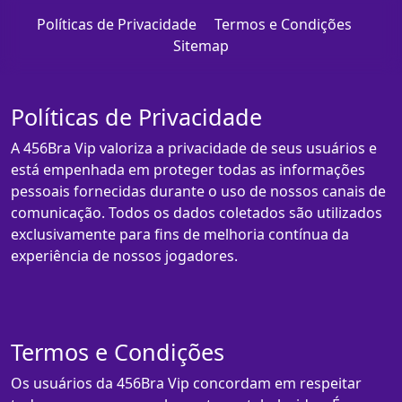
Políticas de Privacidade
Termos e Condições
Sitemap
Políticas de Privacidade
A 456Bra Vip valoriza a privacidade de seus usuários e
está empenhada em proteger todas as informações
pessoais fornecidas durante o uso de nossos canais de
comunicação. Todos os dados coletados são utilizados
exclusivamente para fins de melhoria contínua da
experiência de nossos jogadores.
Termos e Condições
Os usuários da 456Bra Vip concordam em respeitar