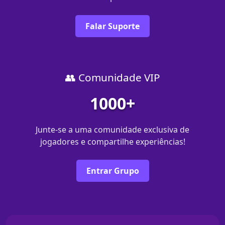
Falar Suporte
👥 Comunidade VIP
1000+
Junte-se a uma comunidade exclusiva de
jogadores e compartilhe experiências!
Entrar Grupo