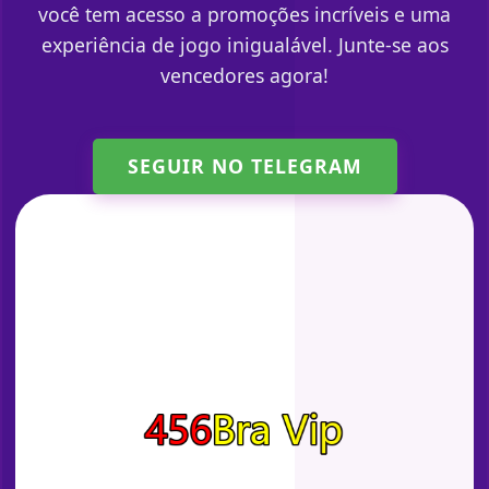
você tem acesso a promoções incríveis e uma
experiência de jogo inigualável. Junte-se aos
vencedores agora!
SEGUIR NO TELEGRAM