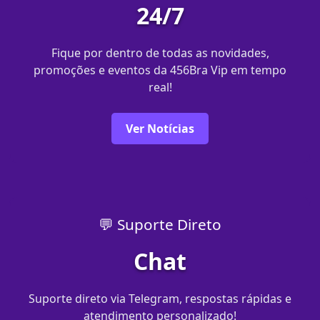
24/7
Fique por dentro de todas as novidades,
promoções e eventos da 456Bra Vip em tempo
real!
Ver Notícias
💬 Suporte Direto
Chat
Suporte direto via Telegram, respostas rápidas e
atendimento personalizado!