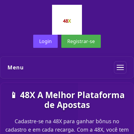
Login
Registrar-se
Menu
📱 48X A Melhor Plataforma
de Apostas
Cadastre-se na 48X para ganhar bônus no
cadastro e em cada recarga. Com a 48X, você tem