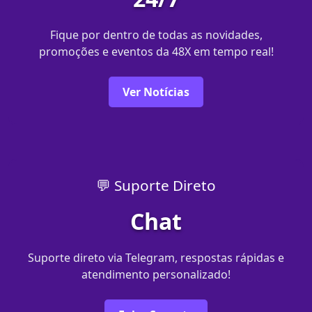
Fique por dentro de todas as novidades,
promoções e eventos da 48X em tempo real!
Ver Notícias
💬 Suporte Direto
Chat
Suporte direto via Telegram, respostas rápidas e
atendimento personalizado!