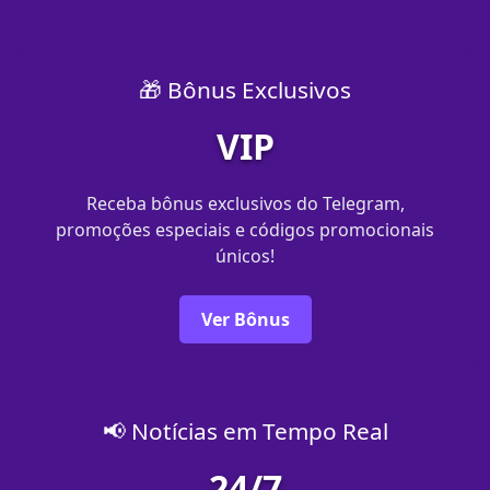
🎁 Bônus Exclusivos
VIP
Receba bônus exclusivos do Telegram,
promoções especiais e códigos promocionais
únicos!
Ver Bônus
📢 Notícias em Tempo Real
24/7