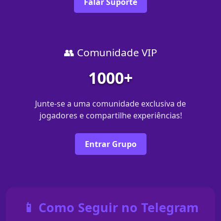
Falar Suporte
👥 Comunidade VIP
1000+
Junte-se a uma comunidade exclusiva de
jogadores e compartilhe experiências!
Entrar Grupo
📱 Como Seguir no Telegram