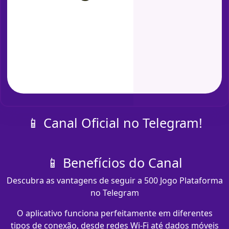
📱 Canal Oficial no Telegram!
📱 Benefícios do Canal
Descubra as vantagens de seguir a 500 Jogo Plataforma
no Telegram
O aplicativo funciona perfeitamente em diferentes
tipos de conexão, desde redes Wi-Fi até dados móveis