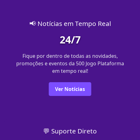
📢 Notícias em Tempo Real
24/7
Fique por dentro de todas as novidades,
promoções e eventos da 500 Jogo Plataforma
em tempo real!
Ver Notícias
💬 Suporte Direto