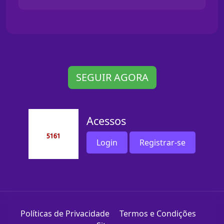
SEGUIR AGORA
Acessos
Login
Registrar-se
Políticas de Privacidade
Termos e Condições