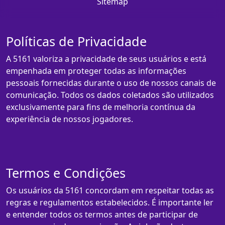
Sitemap
Políticas de Privacidade
A 5161 valoriza a privacidade de seus usuários e está
empenhada em proteger todas as informações
pessoais fornecidas durante o uso de nossos canais de
comunicação. Todos os dados coletados são utilizados
exclusivamente para fins de melhoria contínua da
experiência de nossos jogadores.
Termos e Condições
Os usuários da 5161 concordam em respeitar todas as
regras e regulamentos estabelecidos. É importante ler
e entender todos os termos antes de participar de