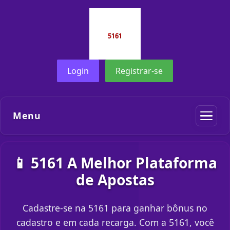
Login
Registrar-se
Menu
📱 5161 A Melhor Plataforma
de Apostas
Cadastre-se na 5161 para ganhar bônus no
cadastro e em cada recarga. Com a 5161, você