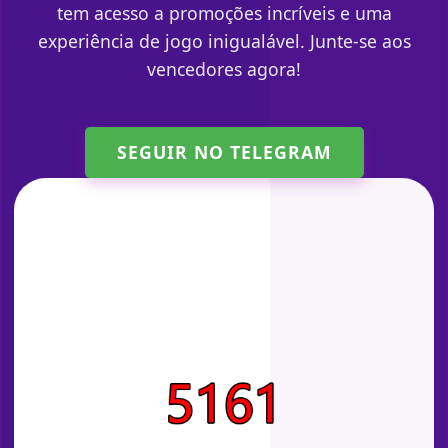
tem acesso a promoções incríveis e uma
experiência de jogo inigualável. Junte-se aos
vencedores agora!
SEGUIR NO TELEGRAM