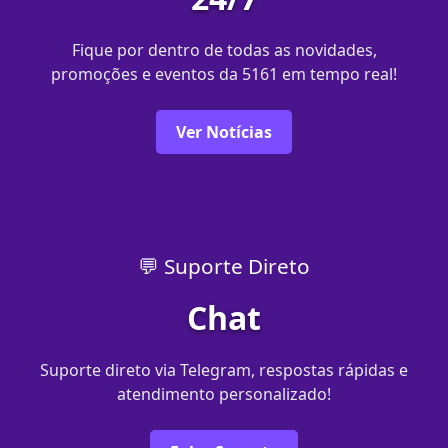
Fique por dentro de todas as novidades,
promoções e eventos da 5161 em tempo real!
Ver Notícias
💬 Suporte Direto
Chat
Suporte direto via Telegram, respostas rápidas e
atendimento personalizado!