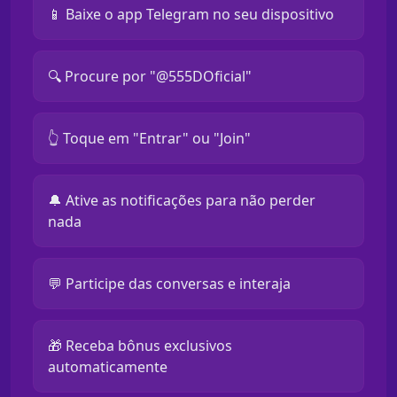
📱 Baixe o app Telegram no seu dispositivo
🔍 Procure por "@555DOficial"
👆 Toque em "Entrar" ou "Join"
🔔 Ative as notificações para não perder
nada
💬 Participe das conversas e interaja
🎁 Receba bônus exclusivos
automaticamente