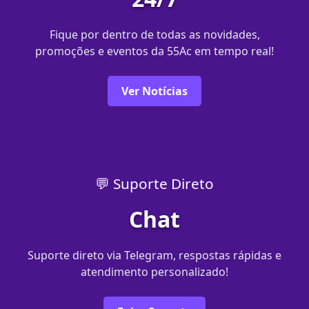
Fique por dentro de todas as novidades,
promoções e eventos da 55Ac em tempo real!
Ver Notícias
💬 Suporte Direto
Chat
Suporte direto via Telegram, respostas rápidas e
atendimento personalizado!