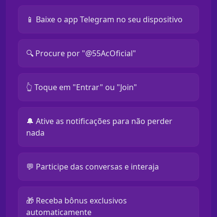
📱 Baixe o app Telegram no seu dispositivo
🔍 Procure por "@55AcOficial"
👆 Toque em "Entrar" ou "Join"
🔔 Ative as notificações para não perder
nada
💬 Participe das conversas e interaja
🎁 Receba bônus exclusivos
automaticamente