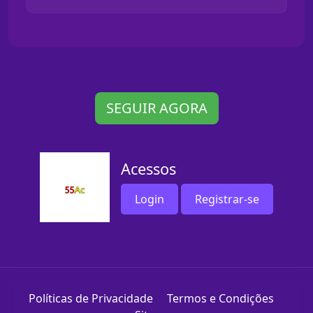
SEGUIR AGORA
Acessos
Login
Registrar-se
Políticas de Privacidade
Termos e Condições