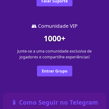
Falar Suporte
👥 Comunidade VIP
1000+
Junte-se a uma comunidade exclusiva de
jogadores e compartilhe experiências!
Entrar Grupo
📱 Como Seguir no Telegram