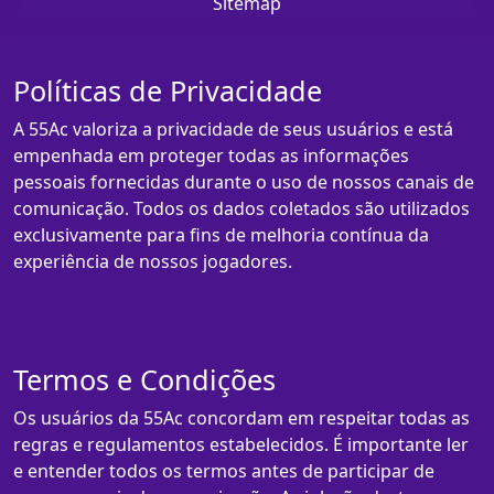
Sitemap
Políticas de Privacidade
A 55Ac valoriza a privacidade de seus usuários e está
empenhada em proteger todas as informações
pessoais fornecidas durante o uso de nossos canais de
comunicação. Todos os dados coletados são utilizados
exclusivamente para fins de melhoria contínua da
experiência de nossos jogadores.
Termos e Condições
Os usuários da 55Ac concordam em respeitar todas as
regras e regulamentos estabelecidos. É importante ler
e entender todos os termos antes de participar de