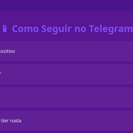
📱 Como Seguir no Telegram
ositivo
"
erder nada