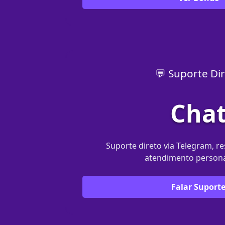
💬 Suporte Di
Cha
Suporte direto via Telegram, r
atendimento persona
Falar Suport