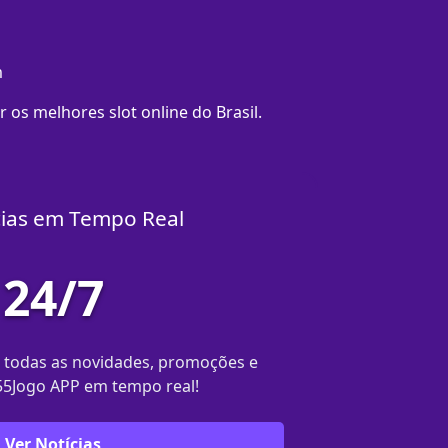
m
os melhores slot online do Brasil.
cias em Tempo Real
24/7
e todas as novidades, promoções e
55Jogo APP em tempo real!
Ver Notícias