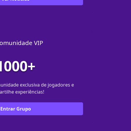
Comunidade VIP
1000+
unidade exclusiva de jogadores e
rtilhe experiências!
Entrar Grupo