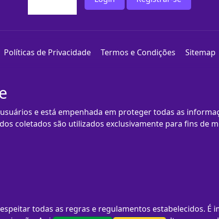
Políticas de Privacidade
Termos e Condições
Sitemap
de
s usuários e está empenhada em proteger todas as informa
os coletados são utilizados exclusivamente para fins de m
peitar todas as regras e regulamentos estabelecidos. É i