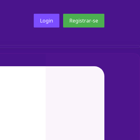
Login
Registrar-se