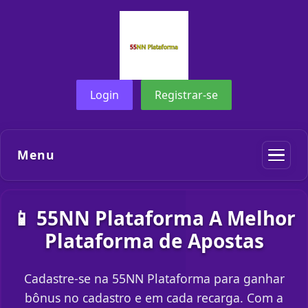
Login
Registrar-se
Menu
📱 55NN Plataforma A Melhor
Plataforma de Apostas
Cadastre-se na 55NN Plataforma para ganhar
bônus no cadastro e em cada recarga. Com a