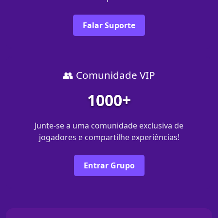
Falar Suporte
👥 Comunidade VIP
1000+
Junte-se a uma comunidade exclusiva de
jogadores e compartilhe experiências!
Entrar Grupo