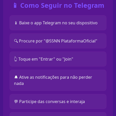
📱 Como Seguir no Telegram
📱 Baixe o app Telegram no seu dispositivo
🔍 Procure por "@55NN PlataformaOficial"
👆 Toque em "Entrar" ou "Join"
🔔 Ative as notificações para não perder
nada
💬 Participe das conversas e interaja