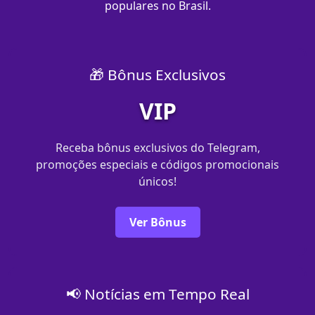
populares no Brasil.
🎁 Bônus Exclusivos
VIP
Receba bônus exclusivos do Telegram,
promoções especiais e códigos promocionais
únicos!
Ver Bônus
📢 Notícias em Tempo Real