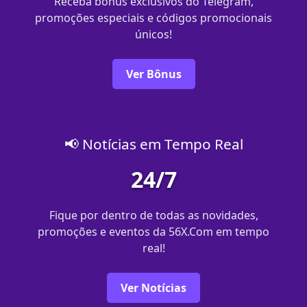
Receba bônus exclusivos do Telegram,
promoções especiais e códigos promocionais
únicos!
Ver Bônus
📢 Notícias em Tempo Real
24/7
Fique por dentro de todas as novidades,
promoções e eventos da 56X.Com em tempo
real!
Ver Notícias