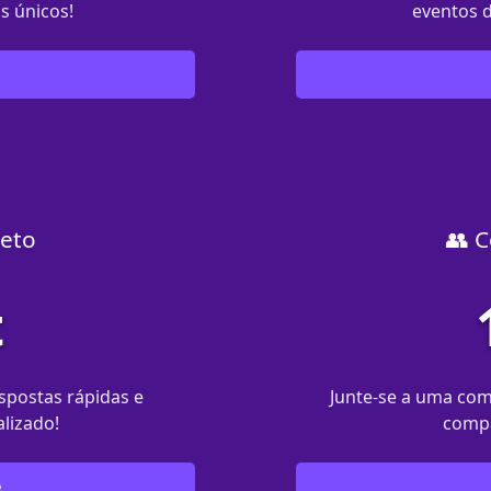
s únicos!
eventos 
reto
👥 
t
espostas rápidas e
Junte-se a uma com
lizado!
compa
e