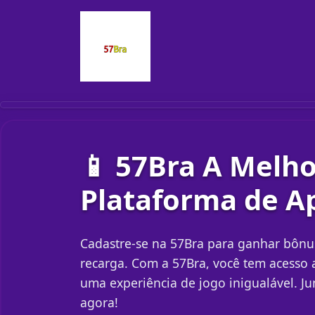
📱 57Bra A Melh
Plataforma de A
Cadastre-se na 57Bra para ganhar bônu
recarga. Com a 57Bra, você tem acesso 
uma experiência de jogo inigualável. J
agora!