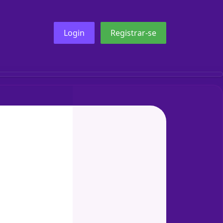
Login
Registrar-se