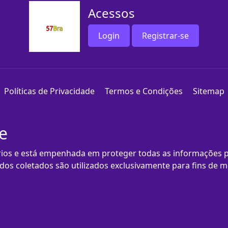
Acessos
Login
Registrar-se
Políticas de Privacidade
Termos e Condições
Sitemap
de
ários e está empenhada em proteger todas as informações 
os coletados são utilizados exclusivamente para fins de m