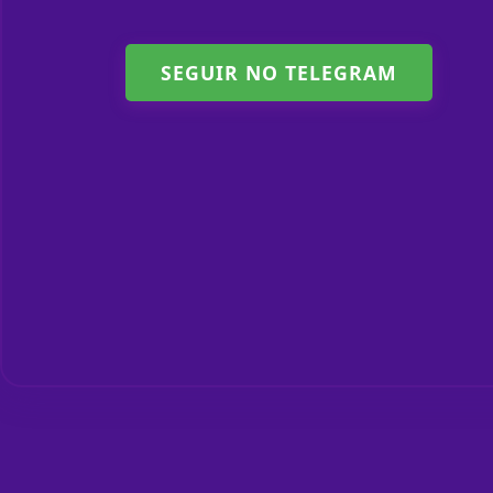
SEGUIR NO TELEGRAM