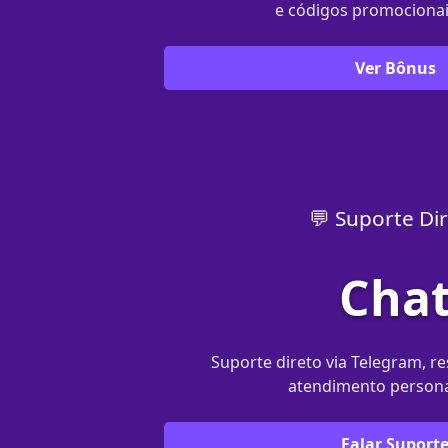
e códigos promocionai
Ver Bônus
💬 Suporte Di
Cha
Suporte direto via Telegram, r
atendimento persona
Falar Suport