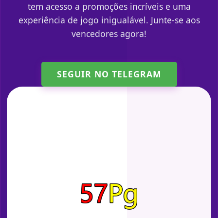
tem acesso a promoções incríveis e uma
experiência de jogo inigualável. Junte-se aos
vencedores agora!
SEGUIR NO TELEGRAM