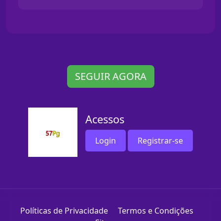
SEGUIR AGORA
Acessos
Login
Registrar-se
Políticas de Privacidade
Termos e Condições