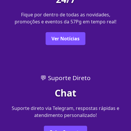
Fique por dentro de todas as novidades,
promoções e eventos da 57Pg em tempo real!
Ver Notícias
💬 Suporte Direto
Chat
Suporte direto via Telegram, respostas rápidas e
atendimento personalizado!