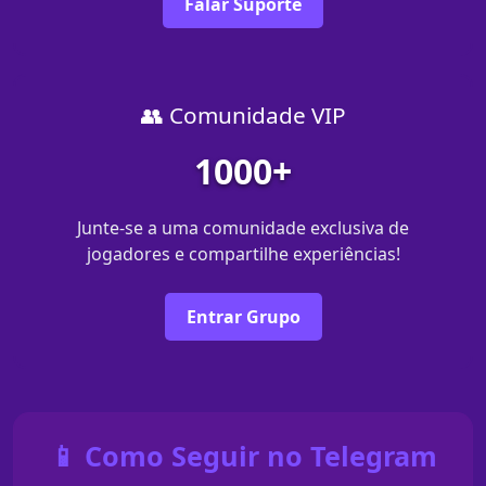
Falar Suporte
👥 Comunidade VIP
1000+
Junte-se a uma comunidade exclusiva de
jogadores e compartilhe experiências!
Entrar Grupo
📱 Como Seguir no Telegram