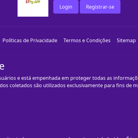
Login
Registrar-se
Políticas de Privacidade
Termos e Condições
Sitemap
de
usuários e está empenhada em proteger todas as informaçõ
os coletados são utilizados exclusivamente para fins de m