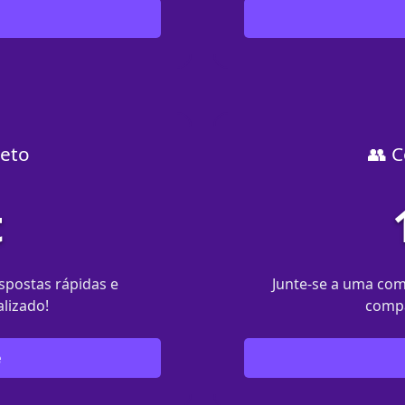
reto
👥 
t
espostas rápidas e
Junte-se a uma com
lizado!
compa
e