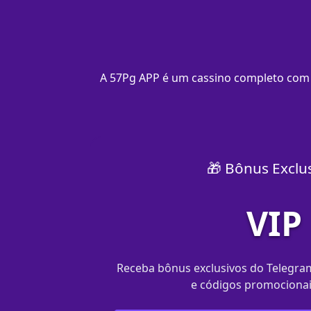
A 57Pg APP é um cassino completo com m
🎁 Bônus Exclu
VIP
Receba bônus exclusivos do Telegra
e códigos promocionai