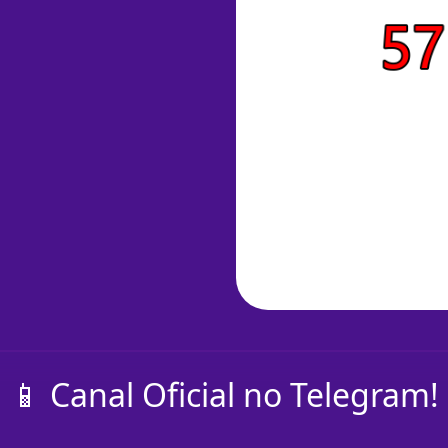
📱 Canal Oficial no Telegram!