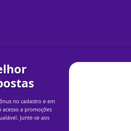
elhor
postas
ônus no cadastro e em
m acesso a promoções
ualável. Junte-se aos