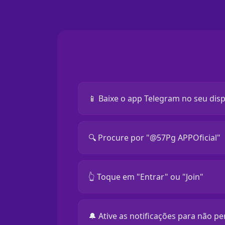
📱 Baixe o app Telegram no seu disp
🔍 Procure por "@57Pg APPOficial"
👆 Toque em "Entrar" ou "Join"
🔔 Ative as notificações para não p