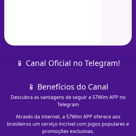
📱 Canal Oficial no Telegram!
📱 Benefícios do Canal
Descubra as vantagens de seguir a 57Wim APP no
Telegram
Através da internet, a 57Wim APP oferece aos
brasileiros um serviço incrível com jogos populares e
promoções exclusivas.