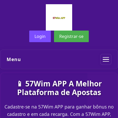
Login
Registrar-se
Menu
📱 57Wim APP A Melhor
Plataforma de Apostas
Cadastre-se na 57Wim APP para ganhar bônus no
cadastro e em cada recarga. Com a 57Wim APP,