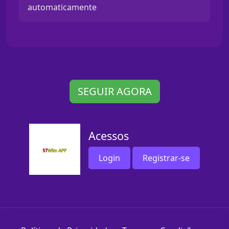
automaticamente
SEGUIR AGORA
Acessos
Login
Registrar-se