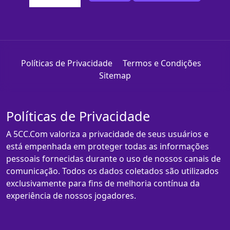
Políticas de Privacidade
Termos e Condições
Sitemap
Políticas de Privacidade
A 5CC.Com valoriza a privacidade de seus usuários e
está empenhada em proteger todas as informações
pessoais fornecidas durante o uso de nossos canais de
comunicação. Todos os dados coletados são utilizados
exclusivamente para fins de melhoria contínua da
experiência de nossos jogadores.