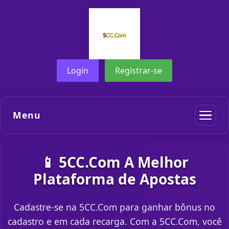
Login
Registrar-se
Menu
📱 5CC.Com A Melhor
Plataforma de Apostas
Cadastre-se na 5CC.Com para ganhar bônus no
cadastro e em cada recarga. Com a 5CC.Com, você