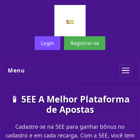
Login
Registrar-se
Menu
📱 5EE A Melhor Plataforma
de Apostas
Cadastre-se na 5EE para ganhar bônus no
cadastro e em cada recarga. Com a 5EE, você tem