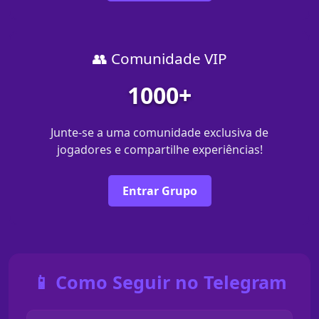
👥 Comunidade VIP
1000+
Junte-se a uma comunidade exclusiva de
jogadores e compartilhe experiências!
Entrar Grupo
📱 Como Seguir no Telegram