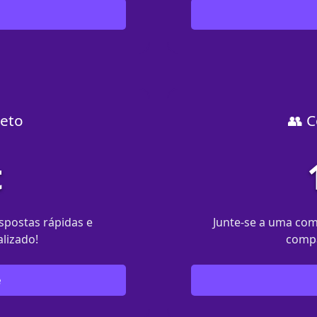
reto
👥 
t
espostas rápidas e
Junte-se a uma com
lizado!
compa
e