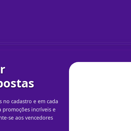
r
postas
s no cadastro e em cada
 promoções incríveis e
unte-se aos vencedores