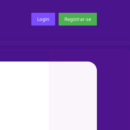
Login
Registrar-se