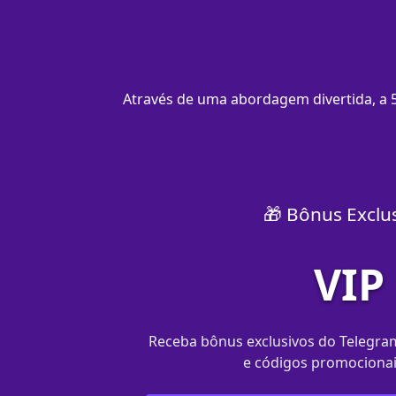
Através de uma abordagem divertida, a 
🎁 Bônus Exclu
VIP
Receba bônus exclusivos do Telegra
e códigos promocionai