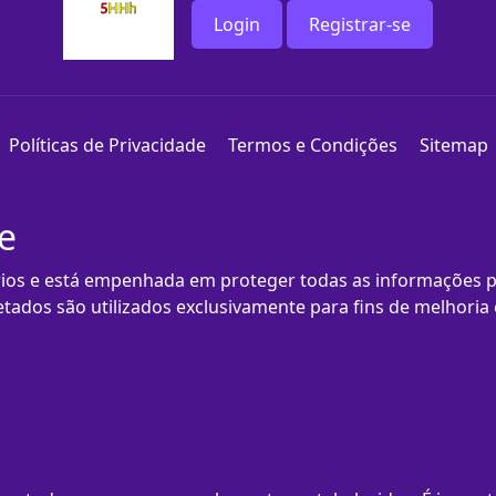
Login
Registrar-se
Políticas de Privacidade
Termos e Condições
Sitemap
de
ários e está empenhada em proteger todas as informações p
tados são utilizados exclusivamente para fins de melhoria