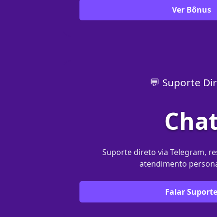
Ver Bônus
💬 Suporte Di
Cha
Suporte direto via Telegram, r
atendimento persona
Falar Suport