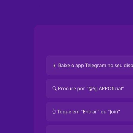
📱 Baixe o app Telegram no seu disp
🔍 Procure por "@5JJ APPOficial"
👆 Toque em "Entrar" ou "Join"