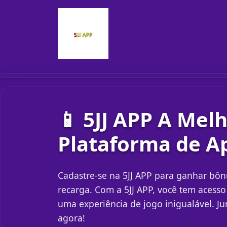
📱 5JJ APP A Mel
Plataforma de A
Cadastre-se na 5JJ APP para ganhar bôn
recarga. Com a 5JJ APP, você tem acesso
uma experiência de jogo inigualável. J
agora!