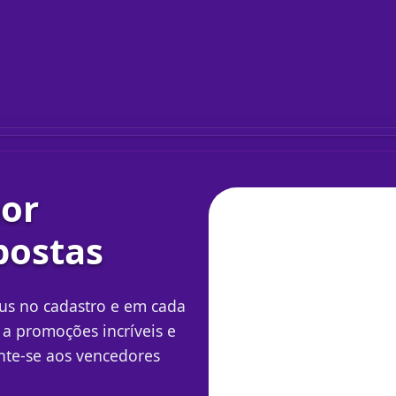
hor
postas
us no cadastro e em cada
 a promoções incríveis e
unte-se aos vencedores