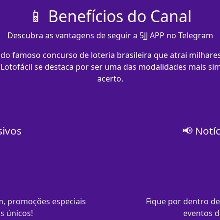
📱 Benefícios do Canal
Descubra as vantagens de seguir a 5JJ APP no Telegram
o do famoso concurso de loteria brasileira que atrai milhar
a Lotofácil se destaca por ser uma das modalidades mais s
acerto.
sivos
📢 Notí
m, promoções especiais
Fique por dentro d
s únicos!
eventos d