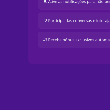
🔔 Ative as notificações para não p
💬 Participe das conversas e interaj
🎁 Receba bônus exclusivos autom