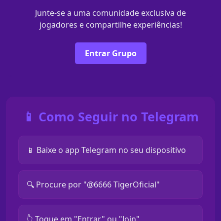
Junte-se a uma comunidade exclusiva de
jogadores e compartilhe experiências!
Entrar Grupo
📱 Como Seguir no Telegram
📱 Baixe o app Telegram no seu dispositivo
🔍 Procure por "@6666 TigerOficial"
👆 Toque em "Entrar" ou "Join"