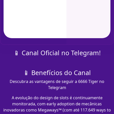
📱 Canal Oficial no Telegram!
📱 Benefícios do Canal
Descubra as vantagens de seguir a 6666 Tiger no
Telegram
A evolução do design de slots é continuamente
monitorada, com early adoption de mecânicas
inovadoras como Megaways™ (com até 117.649 ways to