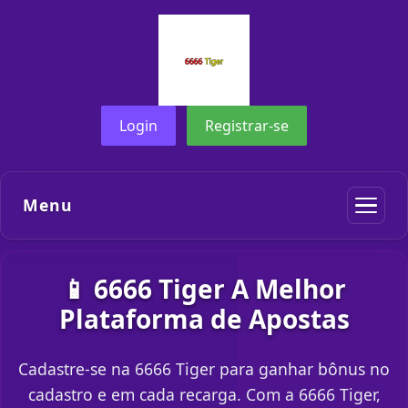
Login
Registrar-se
Menu
📱 6666 Tiger A Melhor
Plataforma de Apostas
Cadastre-se na 6666 Tiger para ganhar bônus no
cadastro e em cada recarga. Com a 6666 Tiger,