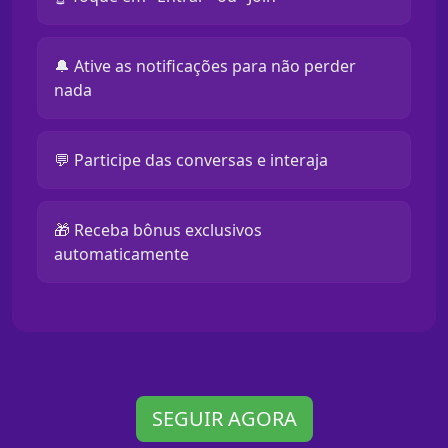
🔔 Ative as notificações para não perder
nada
💬 Participe das conversas e interaja
🎁 Receba bônus exclusivos
automaticamente
SEGUIR AGORA