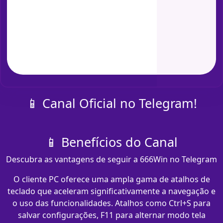
📱 Canal Oficial no Telegram!
📱 Benefícios do Canal
Descubra as vantagens de seguir a 666Win no Telegram
O cliente PC oferece uma ampla gama de atalhos de
teclado que aceleram significativamente a navegação e
o uso das funcionalidades. Atalhos como Ctrl+S para
salvar configurações, F11 para alternar modo tela