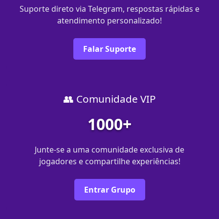
Suporte direto via Telegram, respostas rápidas e
atendimento personalizado!
Falar Suporte
👥 Comunidade VIP
1000+
Junte-se a uma comunidade exclusiva de
jogadores e compartilhe experiências!
Entrar Grupo