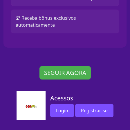
🎁 Receba bônus exclusivos
automaticamente
SEGUIR AGORA
Acessos
Login
Registrar-se