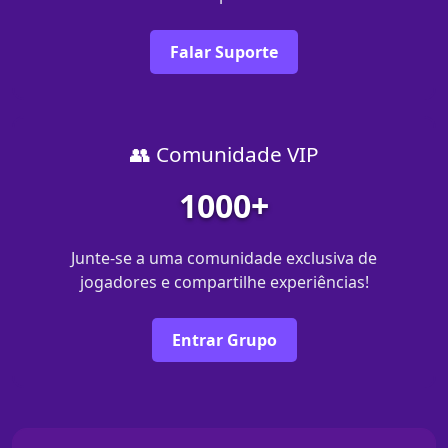
Falar Suporte
👥 Comunidade VIP
1000+
Junte-se a uma comunidade exclusiva de
jogadores e compartilhe experiências!
Entrar Grupo