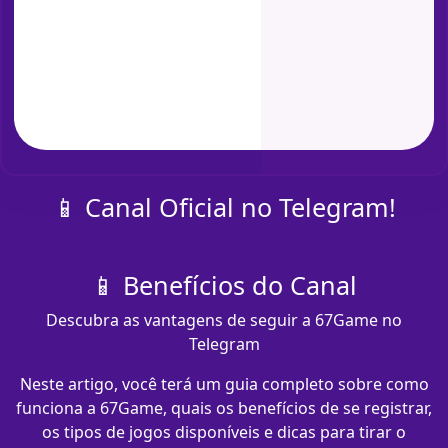
📱 Canal Oficial no Telegram!
📱 Benefícios do Canal
Descubra as vantagens de seguir a 67Game no
Telegram
Neste artigo, você terá um guia completo sobre como
funciona a 67Game, quais os benefícios de se registrar,
os tipos de jogos disponíveis e dicas para tirar o