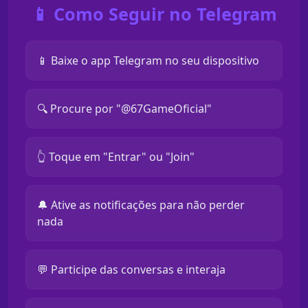
📱 Como Seguir no Telegram
📱 Baixe o app Telegram no seu dispositivo
🔍 Procure por "@67GameOficial"
👆 Toque em "Entrar" ou "Join"
🔔 Ative as notificações para não perder
nada
💬 Participe das conversas e interaja