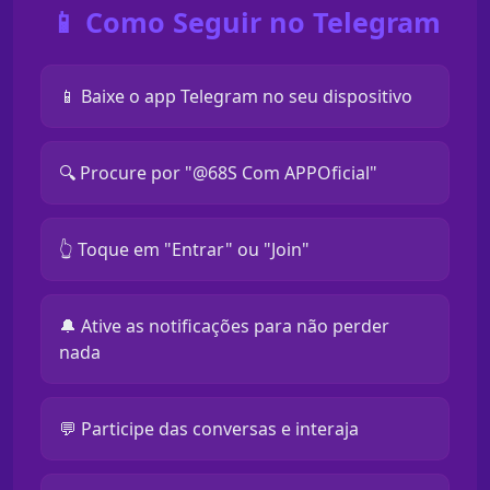
📱 Como Seguir no Telegram
📱 Baixe o app Telegram no seu dispositivo
🔍 Procure por "@68S Com APPOficial"
👆 Toque em "Entrar" ou "Join"
🔔 Ative as notificações para não perder
nada
💬 Participe das conversas e interaja