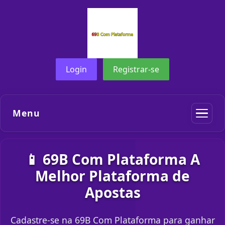
Login
Registrar-se
Menu
📱 69B Com Plataforma A
Melhor Plataforma de
Apostas
Cadastre-se na 69B Com Plataforma para ganhar