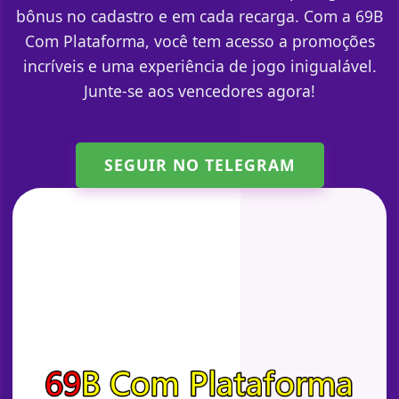
bônus no cadastro e em cada recarga. Com a 69B
Com Plataforma, você tem acesso a promoções
incríveis e uma experiência de jogo inigualável.
Junte-se aos vencedores agora!
SEGUIR NO TELEGRAM