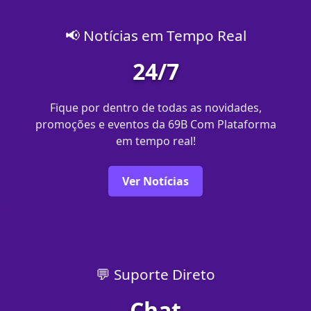
📢 Notícias em Tempo Real
24/7
Fique por dentro de todas as novidades,
promoções e eventos da 69B Com Plataforma
em tempo real!
Ver Notícias
💬 Suporte Direto
Chat