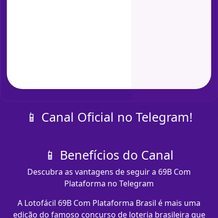
📱 Canal Oficial no Telegram!
📱 Benefícios do Canal
Descubra as vantagens de seguir a 69B Com
Plataforma no Telegram
A Lotofácil 69B Com Plataforma Brasil é mais uma
edição do famoso concurso de loteria brasileira que