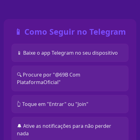
📱 Como Seguir no Telegram
📱 Baixe o app Telegram no seu dispositivo
🔍 Procure por "@69B Com
PlataformaOficial"
👆 Toque em "Entrar" ou "Join"
🔔 Ative as notificações para não perder
nada