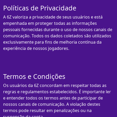
Políticas de Privacidade
A 6Z valoriza a privacidade de seus usuários e está
empenhada em proteger todas as informações
pessoais fornecidas durante o uso de nossos canais de
comunicação. Todos os dados coletados são utilizados
exclusivamente para fins de melhoria contínua da
experiência de nossos jogadores.
Termos e Condições
Os usuários da 6Z concordam em respeitar todas as
regras e regulamentos estabelecidos. É importante ler
e entender todos os termos antes de participar de
nossos canais de comunicação. A violação destes
termos pode resultar em penalizações ou na
suspensão da conta.