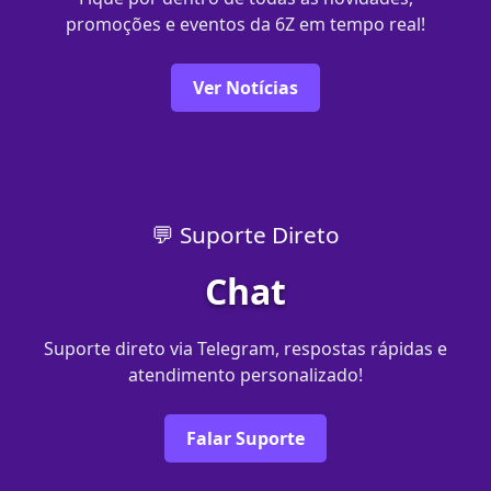
promoções e eventos da 6Z em tempo real!
Ver Notícias
💬 Suporte Direto
Chat
Suporte direto via Telegram, respostas rápidas e
atendimento personalizado!
Falar Suporte