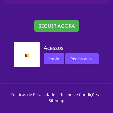
SEGUIR AGORA
Acessos
Login
Registrar-se
Políticas de Privacidade
Termos e Condições
Sitemap