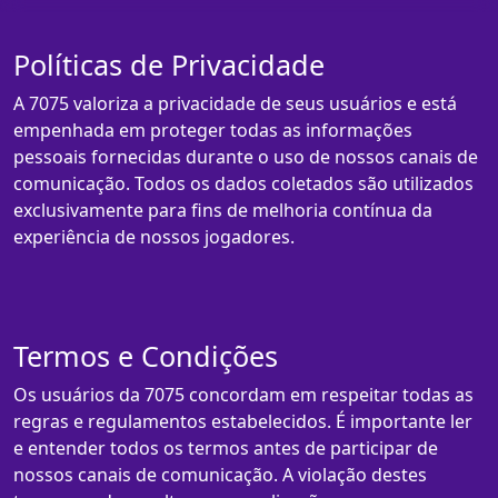
Políticas de Privacidade
A 7075 valoriza a privacidade de seus usuários e está
empenhada em proteger todas as informações
pessoais fornecidas durante o uso de nossos canais de
comunicação. Todos os dados coletados são utilizados
exclusivamente para fins de melhoria contínua da
experiência de nossos jogadores.
Termos e Condições
Os usuários da 7075 concordam em respeitar todas as
regras e regulamentos estabelecidos. É importante ler
e entender todos os termos antes de participar de
nossos canais de comunicação. A violação destes