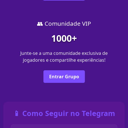
👥 Comunidade VIP
1000+
Junte-se a uma comunidade exclusiva de
jogadores e compartilhe experiências!
Entrar Grupo
📱 Como Seguir no Telegram