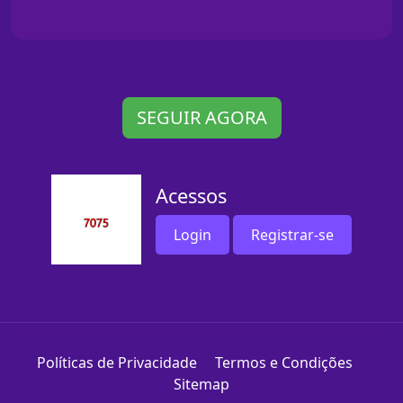
SEGUIR AGORA
Acessos
Login
Registrar-se
Políticas de Privacidade
Termos e Condições
Sitemap