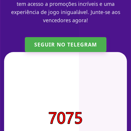
tem acesso a promoções incríveis e uma
experiência de jogo inigualável. Junte-se aos
vencedores agora!
SEGUIR NO TELEGRAM