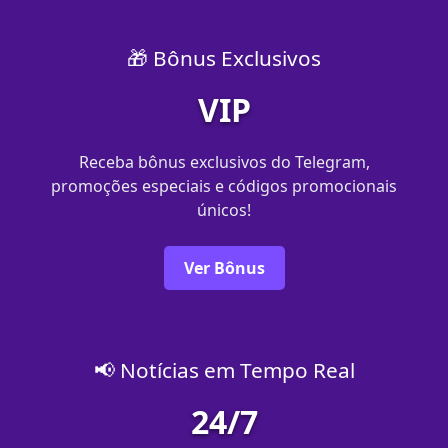
🎁 Bônus Exclusivos
VIP
Receba bônus exclusivos do Telegram,
promoções especiais e códigos promocionais
únicos!
Ver Bônus
📢 Notícias em Tempo Real
24/7