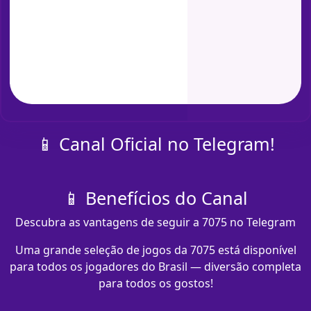
📱 Canal Oficial no Telegram!
📱 Benefícios do Canal
Descubra as vantagens de seguir a 7075 no Telegram
Uma grande seleção de jogos da 7075 está disponível
para todos os jogadores do Brasil — diversão completa
para todos os gostos!