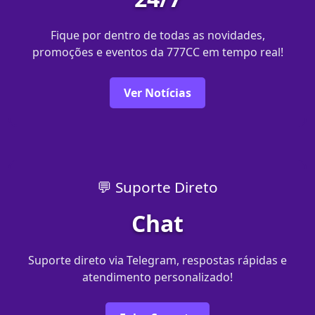
Fique por dentro de todas as novidades,
promoções e eventos da 777CC em tempo real!
Ver Notícias
💬 Suporte Direto
Chat
Suporte direto via Telegram, respostas rápidas e
atendimento personalizado!