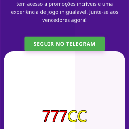
tem acesso a promoções incríveis e uma
experiência de jogo inigualável. Junte-se aos
vencedores agora!
SEGUIR NO TELEGRAM