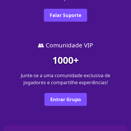
Falar Suporte
👥 Comunidade VIP
1000+
Junte-se a uma comunidade exclusiva de
jogadores e compartilhe experiências!
Entrar Grupo