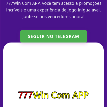
777Win Com APP, você tem acesso a promoções
incríveis e uma experiência de jogo inigualável.
Junte-se aos vencedores agora!
SEGUIR NO TELEGRAM