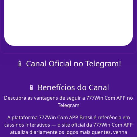
📱 Canal Oficial no Telegram!
📱 Benefícios do Canal
Descubra as vantagens de seguir a 777Win Com APP no
Telegram
A plataforma 777Win Com APP Brasil é referência em
cassinos interativos — o site oficial da 777Win Com APP
atualiza diariamente os jogos mais quentes, venha