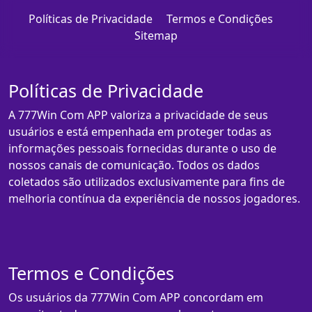
Políticas de Privacidade
Termos e Condições
Sitemap
Políticas de Privacidade
A 777Win Com APP valoriza a privacidade de seus
usuários e está empenhada em proteger todas as
informações pessoais fornecidas durante o uso de
nossos canais de comunicação. Todos os dados
coletados são utilizados exclusivamente para fins de
melhoria contínua da experiência de nossos jogadores.
Termos e Condições
Os usuários da 777Win Com APP concordam em