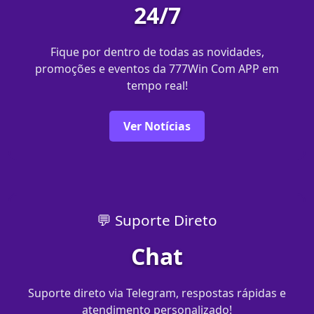
24/7
Fique por dentro de todas as novidades,
promoções e eventos da 777Win Com APP em
tempo real!
Ver Notícias
💬 Suporte Direto
Chat
Suporte direto via Telegram, respostas rápidas e
atendimento personalizado!