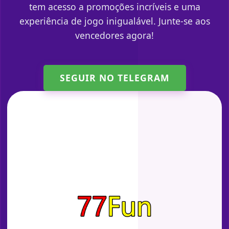
tem acesso a promoções incríveis e uma
experiência de jogo inigualável. Junte-se aos
vencedores agora!
SEGUIR NO TELEGRAM