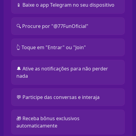
📱 Baixe o app Telegram no seu dispositivo
🔍 Procure por "@77FunOficial"
👆 Toque em "Entrar" ou "Join"
🔔 Ative as notificações para não perder
nada
💬 Participe das conversas e interaja
🎁 Receba bônus exclusivos
automaticamente