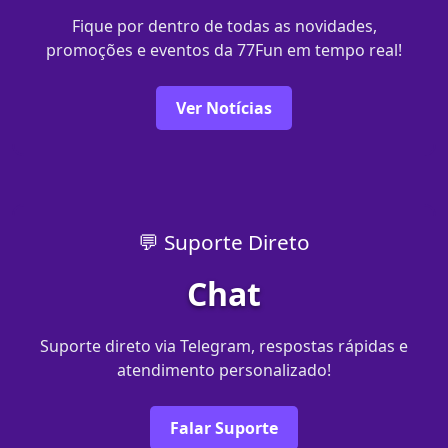
Fique por dentro de todas as novidades,
promoções e eventos da 77Fun em tempo real!
Ver Notícias
💬 Suporte Direto
Chat
Suporte direto via Telegram, respostas rápidas e
atendimento personalizado!
Falar Suporte