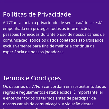
Políticas de Privacidade
A 77Fun valoriza a privacidade de seus usuários e está
empenhada em proteger todas as informações
pessoais fornecidas durante o uso de nossos canais de
comunicação. Todos os dados coletados são utilizados
exclusivamente para fins de melhoria contínua da
experiência de nossos jogadores.
Termos e Condições
Os usuários da 77Fun concordam em respeitar todas as
regras e regulamentos estabelecidos. É importante ler
e entender todos os termos antes de participar de
nossos canais de comunicação. A violação destes