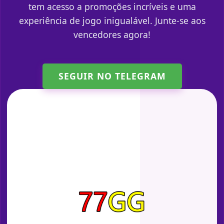
tem acesso a promoções incríveis e uma
experiência de jogo inigualável. Junte-se aos
vencedores agora!
SEGUIR NO TELEGRAM