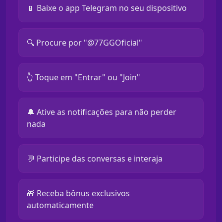
📱 Baixe o app Telegram no seu dispositivo
🔍 Procure por "@77GGOficial"
👆 Toque em "Entrar" ou "Join"
🔔 Ative as notificações para não perder
nada
💬 Participe das conversas e interaja
🎁 Receba bônus exclusivos
automaticamente