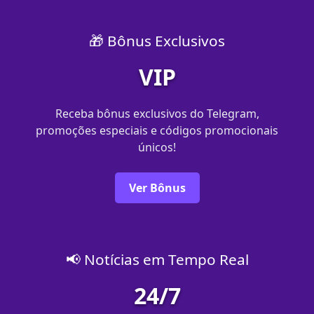
🎁 Bônus Exclusivos
VIP
Receba bônus exclusivos do Telegram,
promoções especiais e códigos promocionais
únicos!
Ver Bônus
📢 Notícias em Tempo Real
24/7