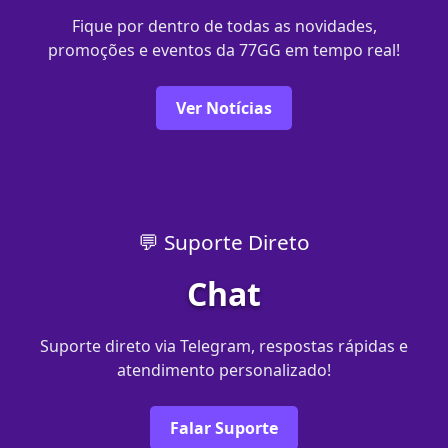
Fique por dentro de todas as novidades,
promoções e eventos da 77GG em tempo real!
Ver Notícias
💬 Suporte Direto
Chat
Suporte direto via Telegram, respostas rápidas e
atendimento personalizado!
Falar Suporte