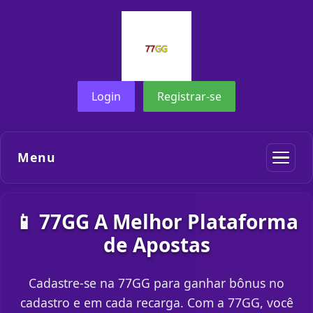
Login
Registrar-se
Menu
📱 77GG A Melhor Plataforma
de Apostas
Cadastre-se na 77GG para ganhar bônus no
cadastro e em cada recarga. Com a 77GG, você